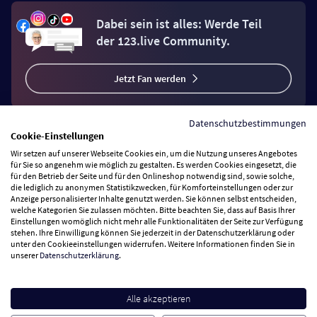
Dabei sein ist alles: Werde Teil
der 123.live Community.
Jetzt Fan werden
Datenschutzbestimmungen
Cookie-Einstellungen
Wir setzen auf unserer Webseite Cookies ein, um die Nutzung unseres Angebotes
Vertrag widerrufen
für Sie so angenehm wie möglich zu gestalten. Es werden Cookies eingesetzt, die
für den Betrieb der Seite und für den Onlineshop notwendig sind, sowie solche,
die lediglich zu anonymen Statistikzwecken, für Komforteinstellungen oder zur
Anzeige personalisierter Inhalte genutzt werden. Sie können selbst entscheiden,
Zahlungsarten
welche Kategorien Sie zulassen möchten. Bitte beachten Sie, dass auf Basis Ihrer
Einstellungen womöglich nicht mehr alle Funktionalitäten der Seite zur Verfügung
stehen. Ihre Einwilligung können Sie jederzeit in der Datenschutzerklärung oder
Wir versenden mit
unter den Cookieeinstellungen widerrufen. Weitere Informationen finden Sie in
unserer
Datenschutzerklärung
.
Service Hotline
Alle akzeptieren
Besuchen Sie uns