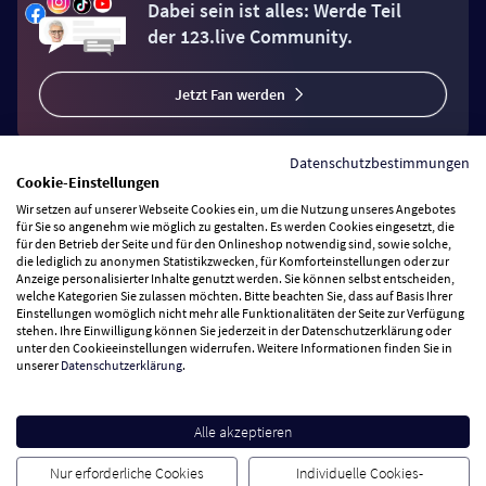
Dabei sein ist alles: Werde Teil
der 123.live Community.
Jetzt Fan werden
Datenschutzbestimmungen
Cookie-Einstellungen
Wir setzen auf unserer Webseite Cookies ein, um die Nutzung unseres Angebotes
Vertrag widerrufen
für Sie so angenehm wie möglich zu gestalten. Es werden Cookies eingesetzt, die
für den Betrieb der Seite und für den Onlineshop notwendig sind, sowie solche,
die lediglich zu anonymen Statistikzwecken, für Komforteinstellungen oder zur
Anzeige personalisierter Inhalte genutzt werden. Sie können selbst entscheiden,
Zahlungsarten
welche Kategorien Sie zulassen möchten. Bitte beachten Sie, dass auf Basis Ihrer
Einstellungen womöglich nicht mehr alle Funktionalitäten der Seite zur Verfügung
stehen. Ihre Einwilligung können Sie jederzeit in der Datenschutzerklärung oder
Wir versenden mit
unter den Cookieeinstellungen widerrufen. Weitere Informationen finden Sie in
unserer
Datenschutzerklärung
.
Service Hotline
Alle akzeptieren
Besuchen Sie uns
Nur erforderliche Cookies
Individuelle Cookies-