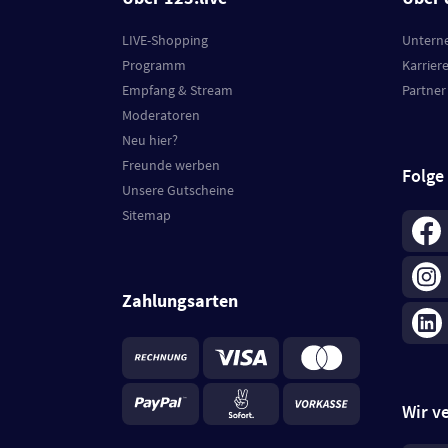
LIVE-Shopping
Untern
Programm
Karrier
Empfang & Stream
Partner
Moderatoren
Neu hier?
Freunde werben
Folge
Unsere Gutscheine
Sitemap
Zahlungsarten
Wir v