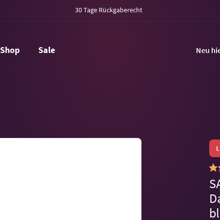
30 Tage Rückgaberecht
Shop
Sale
Neu hi
S
D
b