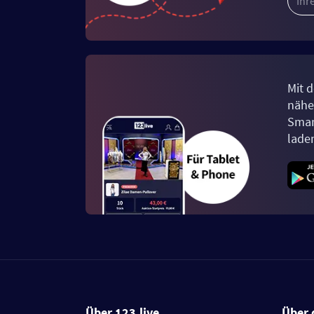
Mit d
näher
Smar
lade
Über 123.live
Über 