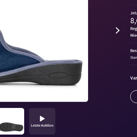
Jet
8,
Reg
ni
Bes
Sta
Var
Letzte Auktion