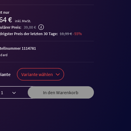
zt nur
64 €
inkl. MwSt.
ulärer Preis:
39,00 €
edrigster Preis der letzten 30 Tage:
18,99 €
-55%
tellnummer 1114781
ndard
iante
Variante wählen
In den Warenkorb