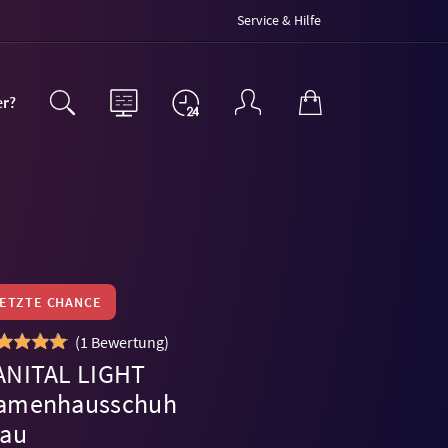
Service & Hilfe
er?
LETZTE CHANCE
(
1 Bewertung
)
ANITAL LIGHT
amenhausschuh
lau