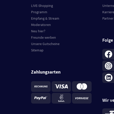
LIVE-Shopping
Untern
Programm
Karrier
Empfang & Stream
Partner
Moderatoren
Neu hier?
Freunde werben
Folge
Unsere Gutscheine
Sitemap
Zahlungsarten
Wir v