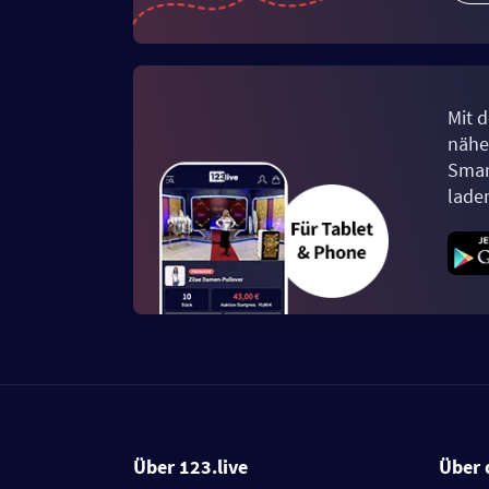
Mit d
näher
Smar
lade
Über 123.live
Über 