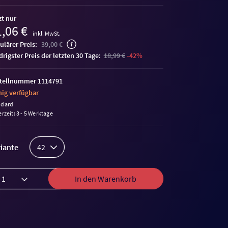
zt nur
,06 €
inkl. MwSt.
ulärer Preis:
39,00 €
edrigster Preis der letzten 30 Tage:
18,99 €
-42%
tellnummer 1114791
ig verfügbar
ndard
erzeit: 3 - 5 Werktage
iante
42
In den Warenkorb