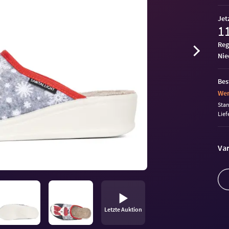
Jet
11
Reg
ni
Bes
Wen
Sta
Lief
Var
Letzte Auktion