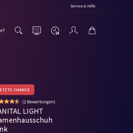
Service & Hilfe
er?
LETZTE CHANCE
(
2 Bewertungen
)
ANITAL LIGHT
amenhausschuh
ink