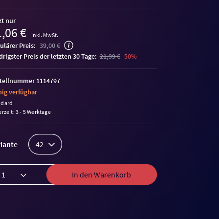
zt nur
,06 €
inkl. MwSt.
ulärer Preis:
39,00 €
edrigster Preis der letzten 30 Tage:
21,99 €
-50%
tellnummer 1114797
ig verfügbar
ndard
erzeit: 3 - 5 Werktage
iante
42
In den Warenkorb