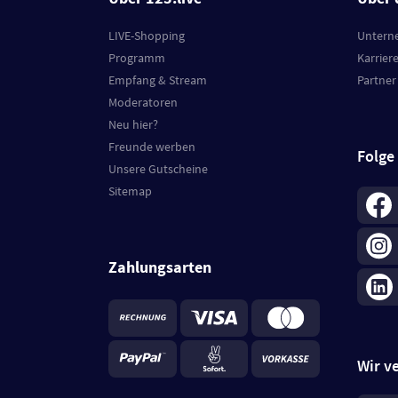
LIVE-Shopping
Untern
Programm
Karrier
Empfang & Stream
Partner
Moderatoren
Neu hier?
Freunde werben
Folge
Unsere Gutscheine
Sitemap
Zahlungsarten
Wir v