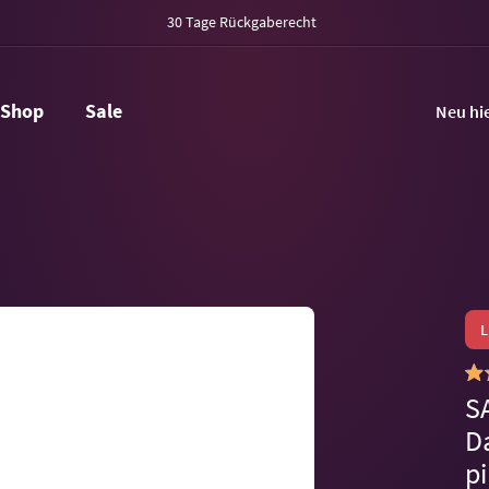
30 Tage Rückgaberecht
Shop
Sale
Neu hi
S
D
p