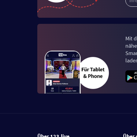
Mit d
näher
Smar
lade
Über 123.live
Über 