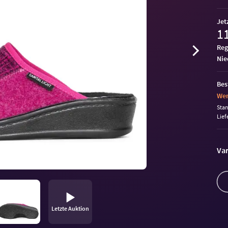
Jet
11
Reg
ni
Bes
Wen
Sta
Lief
Var
Letzte Auktion