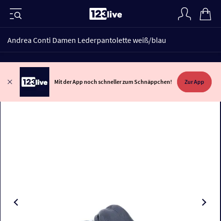
Andrea Conti Damen Lederpantolette weiß/blau
Mit der App noch schneller zum Schnäppchen!
Zur App