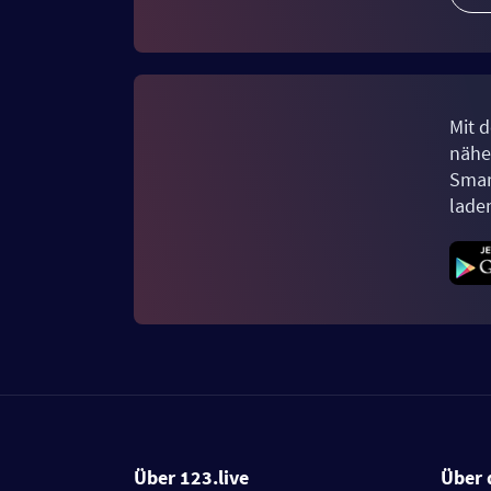
Mit d
näher
Smar
lade
Über 123.live
Über 