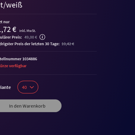
ot/weiß
zt nur
,72 €
inkl. MwSt.
ulärer Preis:
49,00 €
edrigster Preis der letzten 30 Tage:
10,42 €
tellnummer 1034886
Kürze verfügbar
iante
40
In den Warenkorb