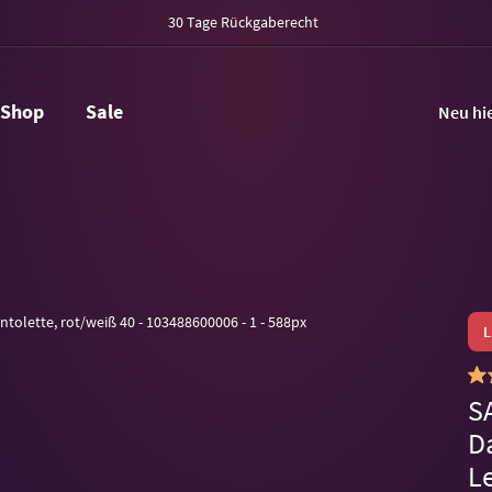
30 Tage Rückgaberecht
Shop
Sale
Neu hi
S
D
L