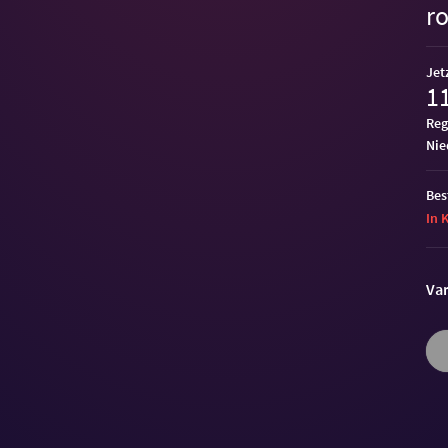
r
Jet
11
Reg
ni
Bes
In 
Var