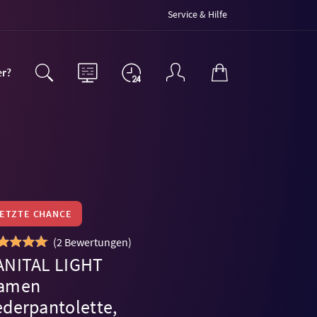
Service & Hilfe
er?
LETZTE CHANCE
(
2 Bewertungen
)
ANITAL LIGHT
amen
ederpantolette,