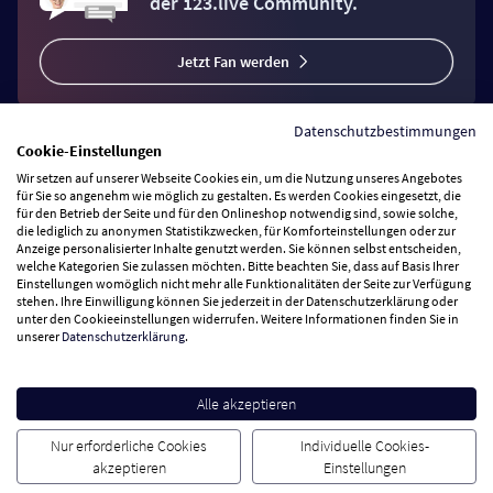
der 123.live Community.
Jetzt Fan werden
Datenschutzbestimmungen
Cookie-Einstellungen
Wir setzen auf unserer Webseite Cookies ein, um die Nutzung unseres Angebotes
Vertrag widerrufen
für Sie so angenehm wie möglich zu gestalten. Es werden Cookies eingesetzt, die
für den Betrieb der Seite und für den Onlineshop notwendig sind, sowie solche,
die lediglich zu anonymen Statistikzwecken, für Komforteinstellungen oder zur
Anzeige personalisierter Inhalte genutzt werden. Sie können selbst entscheiden,
Zahlungsarten
welche Kategorien Sie zulassen möchten. Bitte beachten Sie, dass auf Basis Ihrer
Einstellungen womöglich nicht mehr alle Funktionalitäten der Seite zur Verfügung
stehen. Ihre Einwilligung können Sie jederzeit in der Datenschutzerklärung oder
Wir versenden mit
unter den Cookieeinstellungen widerrufen. Weitere Informationen finden Sie in
unserer
Datenschutzerklärung
.
Service Hotline
Alle akzeptieren
Besuchen Sie uns
Nur erforderliche Cookies
Individuelle Cookies-
akzeptieren
Einstellungen
Cookie Einstellungen
AGB
Datenschutz
Impressum