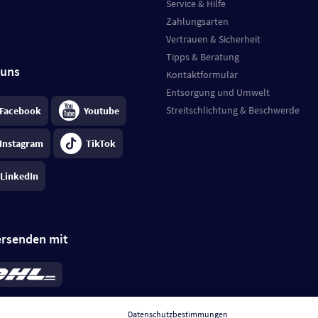
Service & Hilfe
Zahlungsarten
Vertrauen & Sicherheit
Tipps & Beratung
 uns
Kontaktformular
Entsorgung und Umwelt
Streitschlichtung & Beschwerde
Facebook
Youtube
Instagram
TikTok
LinkedIn
ersenden mit
rd 6,95 €
; bei Kühlware zzgl. 0,99 €
llung, insgesamt 7,94 €. Lieferzeit
3-
Datenschutzbestimmungen