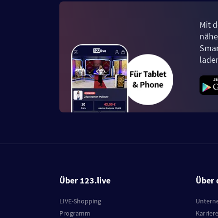
Mit d
näher
Smar
lade
Über 123.live
Über 
LIVE-Shopping
Untern
Programm
Karrier