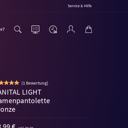
Service & Hilfe
er?
(
1 Bewertung
)
ANITAL LIGHT
amenpantolette
ronze
,99 €
inkl. MwSt.