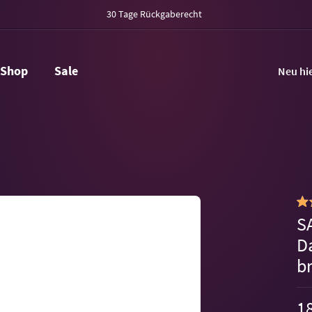
30 Tage Rückgaberecht
Shop
Sale
Neu hi
S
D
b
18