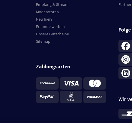
Empfang & Stream
Partner
Moderatoren
Neu hier?
Freunde werben
Folge
Unsere Gutscheine
Sitemap
Zahlungsarten
Wir v
*
Standa
je Beste