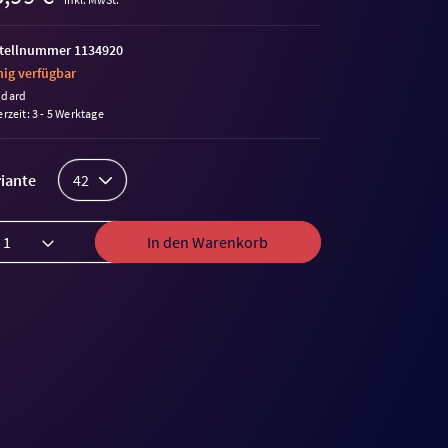
tellnummer 1134920
ig verfügbar
ndard
erzeit: 3 - 5 Werktage
iante
42
In den Warenkorb