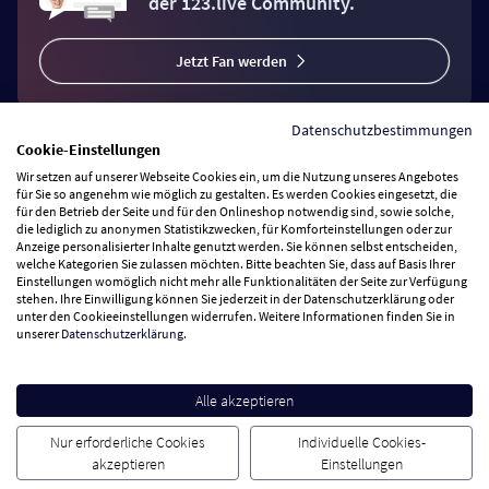
der 123.live Community.
Jetzt Fan werden
Datenschutzbestimmungen
Cookie-Einstellungen
Wir setzen auf unserer Webseite Cookies ein, um die Nutzung unseres Angebotes
Vertrag widerrufen
für Sie so angenehm wie möglich zu gestalten. Es werden Cookies eingesetzt, die
für den Betrieb der Seite und für den Onlineshop notwendig sind, sowie solche,
die lediglich zu anonymen Statistikzwecken, für Komforteinstellungen oder zur
Anzeige personalisierter Inhalte genutzt werden. Sie können selbst entscheiden,
Zahlungsarten
welche Kategorien Sie zulassen möchten. Bitte beachten Sie, dass auf Basis Ihrer
Einstellungen womöglich nicht mehr alle Funktionalitäten der Seite zur Verfügung
stehen. Ihre Einwilligung können Sie jederzeit in der Datenschutzerklärung oder
Wir versenden mit
unter den Cookieeinstellungen widerrufen. Weitere Informationen finden Sie in
unserer
Datenschutzerklärung
.
Service Hotline
Alle akzeptieren
Besuchen Sie uns
Nur erforderliche Cookies
Individuelle Cookies-
akzeptieren
Einstellungen
Cookie Einstellungen
AGB
Datenschutz
Impressum