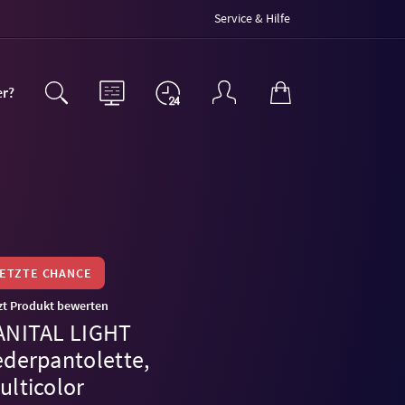
Service & Hilfe
er?
LETZTE CHANCE
zt Produkt bewerten
ANITAL LIGHT
ederpantolette,
ulticolor