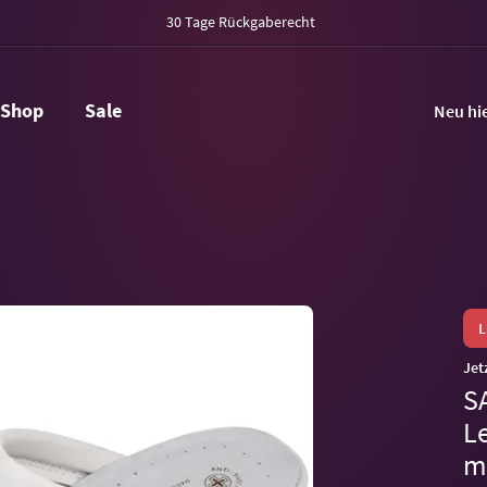
30 Tage Rückgaberecht
Shop
Sale
Neu hi
Jet
S
L
m