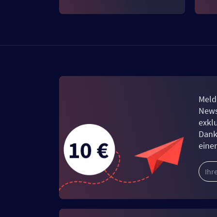
Meld
News
exkl
Dank
eine