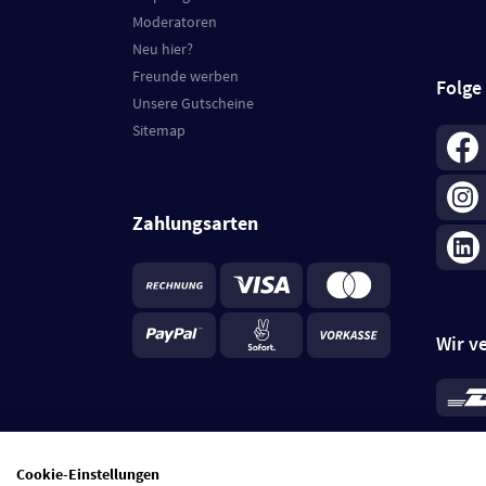
Moderatoren
Neu hier?
Freunde werben
Folge
Unsere Gutscheine
Sitemap
Zahlungsarten
Wir v
*
Standa
je Beste
Cookie-Einstellungen
5 Tage