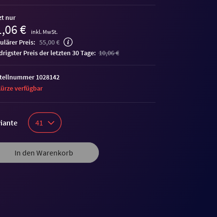
zt nur
,06 €
inkl. MwSt.
ulärer Preis:
55,00 €
edrigster Preis der letzten 30 Tage:
10,06 €
tellnummer 1028142
Kürze verfügbar
iante
41
In den Warenkorb