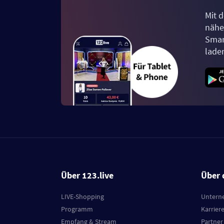
Mit d
näher
Smar
lade
Über 123.live
Über 
LIVE-Shopping
Untern
Programm
Karrier
Empfang & Stream
Partner