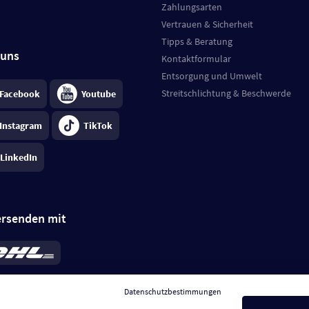
Zahlungsarten
Vertrauen & Sicherheit
Tipps & Beratung
 uns
Kontaktformular
Entsorgung und Umwelt
Streitschlichtung & Beschwerde
Facebook
Youtube
Instagram
TikTok
LinkedIn
ersenden mit
rd 6,95 €
; bei Kühlware zzgl. 0,99 €
llung, insgesamt 7,94 €. Lieferzeit
3-
Datenschutzbestimmungen
.
Preise inkl. MwSt.