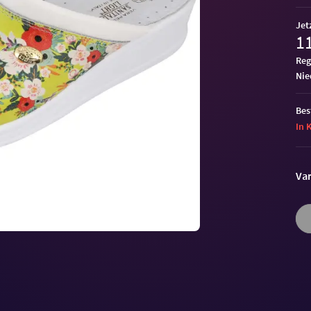
Jet
11
Reg
ni
Bes
In 
Var