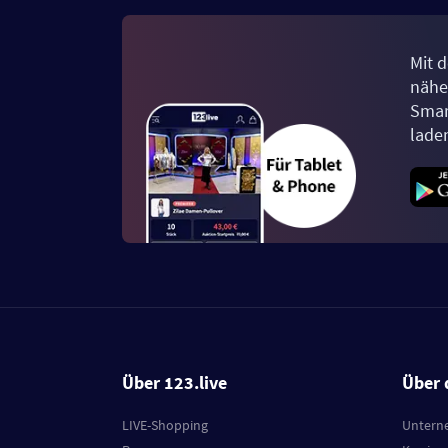
Mit d
näher
Smar
lade
Über 123.live
Über 
LIVE-Shopping
Untern