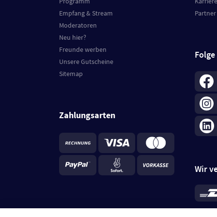
Programm
Karrier
Empfang & Stream
Partner
Moderatoren
Neu hier?
Freunde werben
Folge
Unsere Gutscheine
Sitemap
Zahlungsarten
Wir v
*
Standa