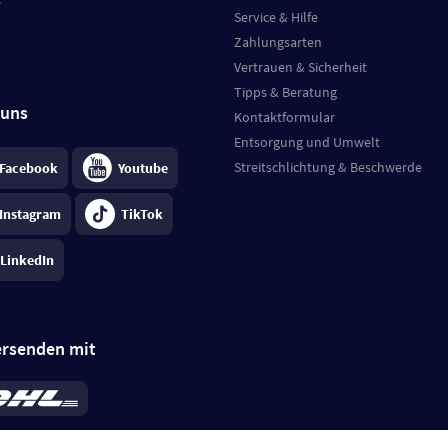
e
Service & Hilfe
Zahlungsarten
Vertrauen & Sicherheit
Tipps & Beratung
 uns
Kontaktformular
Entsorgung und Umwelt
Streitschlichtung & Beschwerde
Facebook
Youtube
Instagram
TikTok
LinkedIn
ersenden mit
rd 6,95 €
; bei Kühlware zzgl. 0,99 €