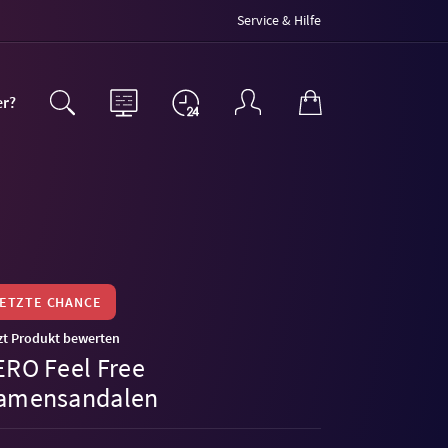
Service & Hilfe
er?
LETZTE CHANCE
zt Produkt bewerten
ERO Feel Free
amensandalen