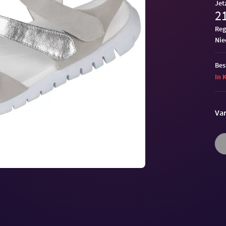
Jet
21
Reg
ni
Bes
In 
Var