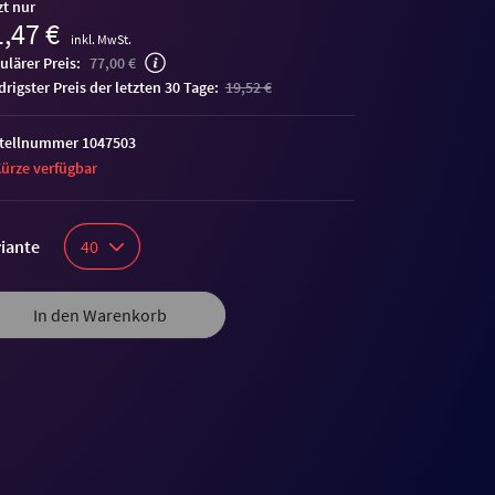
zt nur
,47 €
inkl. MwSt.
ulärer Preis:
77,00 €
edrigster Preis der letzten 30 Tage:
19,52 €
tellnummer 1047503
Kürze verfügbar
iante
40
In den Warenkorb