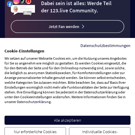
Dabei sein ist alles: Werde Teil
der 123.live Community.
Jetzt Fan werden
Datenschutzbestimmungen
Cookie-Einstellungen
Wir setzen auf unserer Webseite Cookies ein, um die Nutzung unseres Angebotes
Vertrag widerrufen
für Sie so angenehm wie möglich zu gestalten. Es werden Cookies eingesetzt, die
für den Betrieb der Seite und für den Onlineshop notwendig sind, sowie solche,
die lediglich zu anonymen Statistikzwecken, für Komforteinstellungen oder zur
Anzeige personalisierter Inhalte genutzt werden. Sie können selbst entscheiden,
Zahlungsarten
welche Kategorien Sie zulassen möchten. Bitte beachten Sie, dass auf Basis Ihrer
Einstellungen womöglich nicht mehr alle Funktionalitäten der Seite zur Verfügung
stehen. Ihre Einwilligung können Sie jederzeit in der Datenschutzerklärung oder
Wir versenden mit
unter den Cookieeinstellungen widerrufen. Weitere Informationen finden Sie in
unserer
Datenschutzerklärung
.
Service Hotline
Alle akzeptieren
Besuchen Sie uns
Nur erforderliche Cookies
Individuelle Cookies-