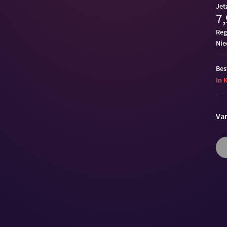
Jet
7,
Reg
ni
Bes
In 
Var