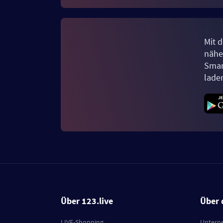
Mit d
näher
Smar
lade
Über 123.live
Über 
LIVE-Shopping
Untern