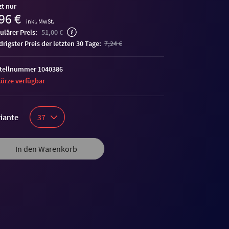
zt nur
96 €
inkl. MwSt.
ulärer Preis:
51,00 €
edrigster Preis der letzten 30 Tage:
7,24 €
tellnummer 1040386
Kürze verfügbar
iante
37
In den Warenkorb