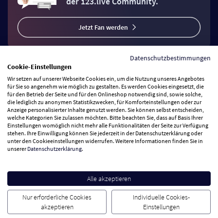
der 123.live Community.
Jetzt Fan werden
Datenschutzbestimmungen
Cookie-Einstellungen
Wir setzen auf unserer Webseite Cookies ein, um die Nutzung unseres Angebotes
Vertrag widerrufen
für Sie so angenehm wie möglich zu gestalten. Es werden Cookies eingesetzt, die
für den Betrieb der Seite und für den Onlineshop notwendig sind, sowie solche,
die lediglich zu anonymen Statistikzwecken, für Komforteinstellungen oder zur
Anzeige personalisierter Inhalte genutzt werden. Sie können selbst entscheiden,
Zahlungsarten
welche Kategorien Sie zulassen möchten. Bitte beachten Sie, dass auf Basis Ihrer
Einstellungen womöglich nicht mehr alle Funktionalitäten der Seite zur Verfügung
stehen. Ihre Einwilligung können Sie jederzeit in der Datenschutzerklärung oder
Wir versenden mit
unter den Cookieeinstellungen widerrufen. Weitere Informationen finden Sie in
unserer
Datenschutzerklärung
.
Service Hotline
Alle akzeptieren
Besuchen Sie uns
Nur erforderliche Cookies
Individuelle Cookies-
akzeptieren
Einstellungen
Cookie Einstellungen
AGB
Datenschutz
Impressum