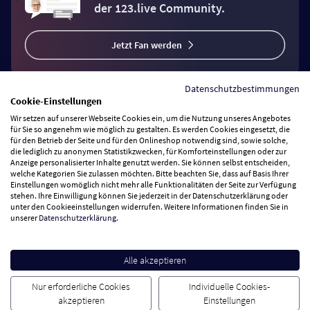
der 123.live Community.
Jetzt Fan werden
Datenschutzbestimmungen
Cookie-Einstellungen
Wir setzen auf unserer Webseite Cookies ein, um die Nutzung unseres Angebotes
Vertrag widerrufen
für Sie so angenehm wie möglich zu gestalten. Es werden Cookies eingesetzt, die
für den Betrieb der Seite und für den Onlineshop notwendig sind, sowie solche,
die lediglich zu anonymen Statistikzwecken, für Komforteinstellungen oder zur
Anzeige personalisierter Inhalte genutzt werden. Sie können selbst entscheiden,
Zahlungsarten
welche Kategorien Sie zulassen möchten. Bitte beachten Sie, dass auf Basis Ihrer
Einstellungen womöglich nicht mehr alle Funktionalitäten der Seite zur Verfügung
stehen. Ihre Einwilligung können Sie jederzeit in der Datenschutzerklärung oder
Wir versenden mit
unter den Cookieeinstellungen widerrufen. Weitere Informationen finden Sie in
unserer
Datenschutzerklärung
.
Service Hotline
Alle akzeptieren
Besuchen Sie uns
Nur erforderliche Cookies
Individuelle Cookies-
akzeptieren
Einstellungen
Cookie Einstellungen
AGB
Datenschutz
Impressum