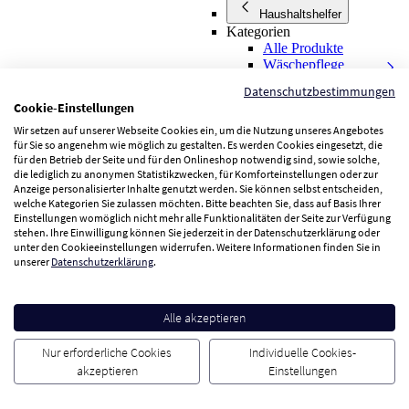
Haushaltshelfer
Kategorien
Alle Produkte
Wäschepflege
Datenschutzbestimmungen
Cookie-Einstellungen
Wäschepflege
Wir setzen auf unserer Webseite Cookies ein, um die Nutzung unseres Angebotes
Kategorien
für Sie so angenehm wie möglich zu gestalten. Es werden Cookies eingesetzt, die
Alle
für den Betrieb der Seite und für den Onlineshop notwendig sind, sowie solche,
Produkte
die lediglich zu anonymen Statistikzwecken, für Komforteinstellungen oder zur
Bügelbretter
Anzeige personalisierter Inhalte genutzt werden. Sie können selbst entscheiden,
Wäschestän
welche Kategorien Sie zulassen möchten. Bitte beachten Sie, dass auf Basis Ihrer
Ordnungshelfer
Einstellungen womöglich nicht mehr alle Funktionalitäten der Seite zur Verfügung
stehen. Ihre Einwilligung können Sie jederzeit in der Datenschutzerklärung oder
unter den Cookieeinstellungen widerrufen. Weitere Informationen finden Sie in
unserer
Datenschutzerklärung
.
Ordnungshelfer
Kategorien
Alle
Alle akzeptieren
Produkte
Aufbewahru
Nur erforderliche Cookies
Individuelle Cookies-
Einkaufshelfer
Reinigung
akzeptieren
Einstellungen
Reinigung