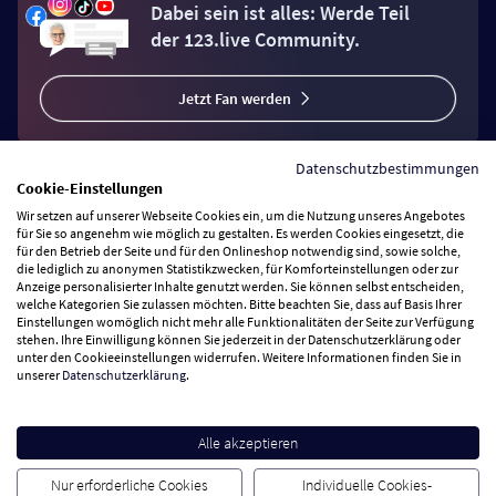
Dabei sein ist alles: Werde Teil
der 123.live Community.
Jetzt Fan werden
Datenschutzbestimmungen
Cookie-Einstellungen
Wir setzen auf unserer Webseite Cookies ein, um die Nutzung unseres Angebotes
Vertrag widerrufen
für Sie so angenehm wie möglich zu gestalten. Es werden Cookies eingesetzt, die
für den Betrieb der Seite und für den Onlineshop notwendig sind, sowie solche,
die lediglich zu anonymen Statistikzwecken, für Komforteinstellungen oder zur
Anzeige personalisierter Inhalte genutzt werden. Sie können selbst entscheiden,
Zahlungsarten
welche Kategorien Sie zulassen möchten. Bitte beachten Sie, dass auf Basis Ihrer
Einstellungen womöglich nicht mehr alle Funktionalitäten der Seite zur Verfügung
stehen. Ihre Einwilligung können Sie jederzeit in der Datenschutzerklärung oder
Wir versenden mit
unter den Cookieeinstellungen widerrufen. Weitere Informationen finden Sie in
unserer
Datenschutzerklärung
.
Service Hotline
Alle akzeptieren
Besuchen Sie uns
Nur erforderliche Cookies
Individuelle Cookies-