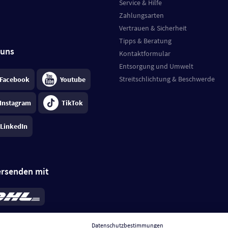
Service & Hilfe
Zahlungsarten
Vertrauen & Sicherheit
Tipps & Beratung
 uns
Kontaktformular
Entsorgung und Umwelt
Streitschlichtung & Beschwerde
Facebook
Youtube
Instagram
TikTok
LinkedIn
ersenden mit
rd 6,95 €
; bei Kühlware zzgl. 0,99 €
llung, insgesamt 7,94 €. Lieferzeit
3-
Datenschutzbestimmungen