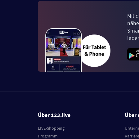
Mit d
näher
Smar
lade
Über 123.live
Über 
LIVE-Shopping
Untern
Programm
Karrier