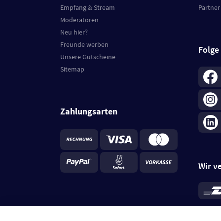
Empfang & Stream
Partner
Moderatoren
Neu hier?
Freunde werben
Folge
Unsere Gutscheine
Sitemap
Zahlungsarten
Wir v
*
Standa
je Beste