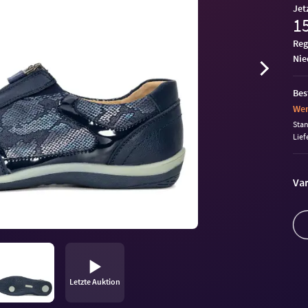
Jet
15
Reg
ni
Bes
Wen
Sta
Lief
Var
Letzte Auktion