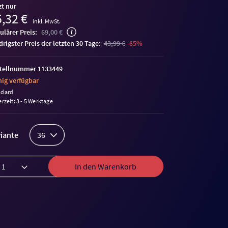
zt nur
,32 €
inkl. MwSt.
ulärer Preis:
69,00 €
edrigster Preis der letzten 30 Tage:
43,99 €
-65%
tellnummer 1133449
ig verfügbar
ndard
erzeit: 3 - 5 Werktage
iante
36
In den Warenkorb