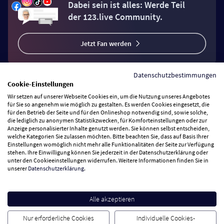
Dabei sein ist alles: Werde Teil
der 123.live Community.
Jetzt Fan werden
Datenschutzbestimmungen
Cookie-Einstellungen
Wir setzen auf unserer Webseite Cookies ein, um die Nutzung unseres Angebotes
Vertrag widerrufen
für Sie so angenehm wie möglich zu gestalten. Es werden Cookies eingesetzt, die
für den Betrieb der Seite und für den Onlineshop notwendig sind, sowie solche,
die lediglich zu anonymen Statistikzwecken, für Komforteinstellungen oder zur
Anzeige personalisierter Inhalte genutzt werden. Sie können selbst entscheiden,
Zahlungsarten
welche Kategorien Sie zulassen möchten. Bitte beachten Sie, dass auf Basis Ihrer
Einstellungen womöglich nicht mehr alle Funktionalitäten der Seite zur Verfügung
stehen. Ihre Einwilligung können Sie jederzeit in der Datenschutzerklärung oder
Wir versenden mit
unter den Cookieeinstellungen widerrufen. Weitere Informationen finden Sie in
unserer
Datenschutzerklärung
.
Service Hotline
Alle akzeptieren
Besuchen Sie uns
Nur erforderliche Cookies
Individuelle Cookies-