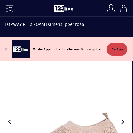
TOPWAY FLEX FOAM Damenslipper rosa
Mit der App noch schneller zum Schnäppchen!
Zur App