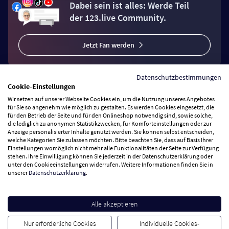
Dabei sein ist alles: Werde Teil
der 123.live Community.
Jetzt Fan werden
Datenschutzbestimmungen
Cookie-Einstellungen
Wir setzen auf unserer Webseite Cookies ein, um die Nutzung unseres Angebotes
Vertrag widerrufen
für Sie so angenehm wie möglich zu gestalten. Es werden Cookies eingesetzt, die
für den Betrieb der Seite und für den Onlineshop notwendig sind, sowie solche,
die lediglich zu anonymen Statistikzwecken, für Komforteinstellungen oder zur
Anzeige personalisierter Inhalte genutzt werden. Sie können selbst entscheiden,
Zahlungsarten
welche Kategorien Sie zulassen möchten. Bitte beachten Sie, dass auf Basis Ihrer
Einstellungen womöglich nicht mehr alle Funktionalitäten der Seite zur Verfügung
stehen. Ihre Einwilligung können Sie jederzeit in der Datenschutzerklärung oder
Wir versenden mit
unter den Cookieeinstellungen widerrufen. Weitere Informationen finden Sie in
unserer
Datenschutzerklärung
.
Service Hotline
Alle akzeptieren
Besuchen Sie uns
Nur erforderliche Cookies
Individuelle Cookies-