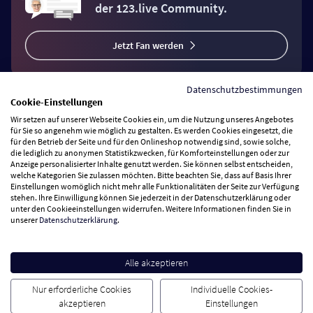
der 123.live Community.
Jetzt Fan werden
Datenschutzbestimmungen
Cookie-Einstellungen
Wir setzen auf unserer Webseite Cookies ein, um die Nutzung unseres Angebotes
Vertrag widerrufen
für Sie so angenehm wie möglich zu gestalten. Es werden Cookies eingesetzt, die
für den Betrieb der Seite und für den Onlineshop notwendig sind, sowie solche,
die lediglich zu anonymen Statistikzwecken, für Komforteinstellungen oder zur
Anzeige personalisierter Inhalte genutzt werden. Sie können selbst entscheiden,
Zahlungsarten
welche Kategorien Sie zulassen möchten. Bitte beachten Sie, dass auf Basis Ihrer
Einstellungen womöglich nicht mehr alle Funktionalitäten der Seite zur Verfügung
stehen. Ihre Einwilligung können Sie jederzeit in der Datenschutzerklärung oder
Wir versenden mit
unter den Cookieeinstellungen widerrufen. Weitere Informationen finden Sie in
unserer
Datenschutzerklärung
.
Service Hotline
Alle akzeptieren
Besuchen Sie uns
Nur erforderliche Cookies
Individuelle Cookies-
akzeptieren
Einstellungen
Cookie Einstellungen
AGB
Datenschutz
Impressum