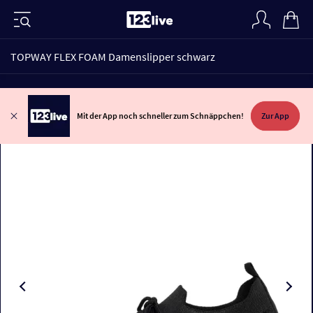
TOPWAY FLEX FOAM Damenslipper schwarz
Mit der App noch schneller zum Schnäppchen!
Zur App