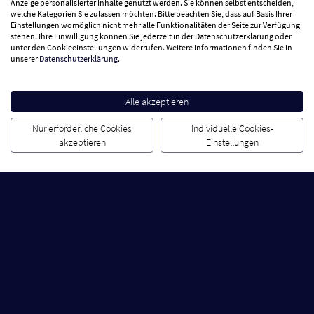
Anzeige personalisierter Inhalte genutzt werden. Sie können selbst entscheiden,
welche Kategorien Sie zulassen möchten. Bitte beachten Sie, dass auf Basis Ihrer
Einstellungen womöglich nicht mehr alle Funktionalitäten der Seite zur Verfügung
Mit der 123 App noch
stehen. Ihre Einwilligung können Sie jederzeit in der Datenschutzerklärung oder
unter den Cookieeinstellungen widerrufen. Weitere Informationen finden Sie in
näher dran!
unserer
Datenschutzerklärung
.
Alle akzeptieren
Nur erforderliche Cookies
Individuelle Cookies-
akzeptieren
Einstellungen
Dabei sein ist alles: Werde Teil
der 123.live Community.
Jetzt Fan werden