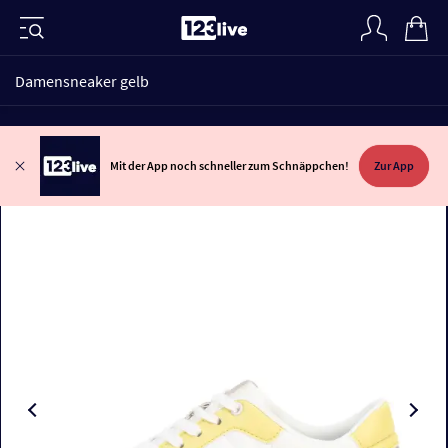
Damensneaker gelb
Mit der App noch schneller zum Schnäppchen!
Zur App