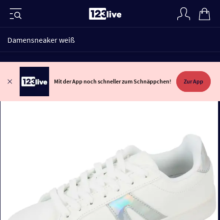
Damensneaker weiß
Mit der App noch schneller zum Schnäppchen!
Zur App