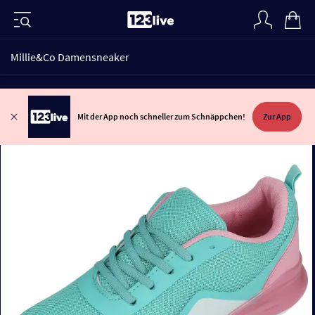
Millie&Co Damensneaker
Mit der App noch schneller zum Schnäppchen!
Zur App