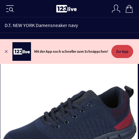
D.T. NEW YORK Damensneaker navy
Mit der App noch schneller zum Schnäppchen!
Zur App