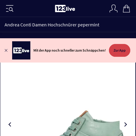
Andrea Conti Damen Hochschnürer pepermint
Mit der App noch schneller zum Schnäppchen!
Zur App