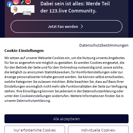
Dabei sein ist alles: Werde Teil
der 123.live Community.
Jetzt Fan werden
Datenschutzbestimmungen
Cookie-Einstellungen
Wir setzen auf unserer Webseite Cookies ein, um die Nutzung unseres Angebotes
Vertrag widerrufen
für Sie so angenehm wie möglich zu gestalten. Es werden Cookies eingesetzt, die
für den Betrieb der Seite und für den Onlineshop notwendig sind, sowie solche,
die lediglich zu anonymen Statistikzwecken, für Komforteinstellungen oder zur
Anzeige personalisierter Inhalte genutzt werden. Sie können selbst entscheiden,
Zahlungsarten
welche Kategorien Sie zulassen möchten. Bitte beachten Sie, dass auf Basis Ihrer
Einstellungen womöglich nicht mehr alle Funktionalitäten der Seite zur Verfügung
stehen. Ihre Einwilligung können Sie jederzeit in der Datenschutzerklärung oder
Wir versenden mit
unter den Cookieeinstellungen widerrufen. Weitere Informationen finden Sie in
unserer
Datenschutzerklärung
.
Service Hotline
Alle akzeptieren
Besuchen Sie uns
Nur erforderliche Cookies
Individuelle Cookies-