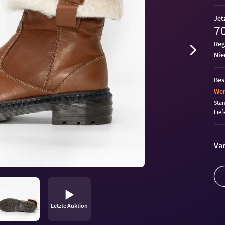
Jet
70
Reg
ni
Bes
Wen
Sta
Lief
Var
Letzte Auktion