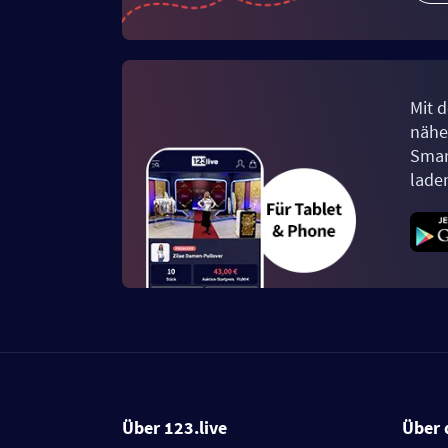
Mit d
näher
Smar
lade
Über 123.live
Über 