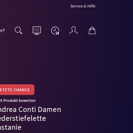
Service & Hilfe
er?
LETZTE CHANCE
zt Produkt bewerten
ndrea Conti Damen
derstiefelette
astanie