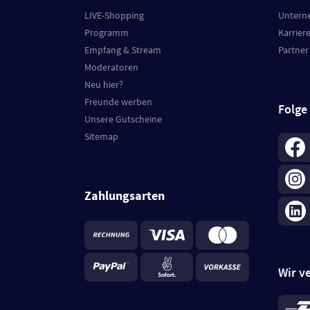
LIVE-Shopping
Untern
Programm
Karrier
Empfang & Stream
Partner
Moderatoren
Neu hier?
Freunde werben
Folge
Unsere Gutscheine
Sitemap
Zahlungsarten
Wir v