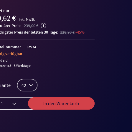
zt nur
,62 €
inkl. MwSt.
ulärer Preis:
239,00 €
edrigster Preis der letzten 30 Tage:
128,90 €
-45%
tellnummer 1112534
ig verfügbar
ndard
erzeit: 3 - 5 Werktage
iante
42
In den Warenkorb