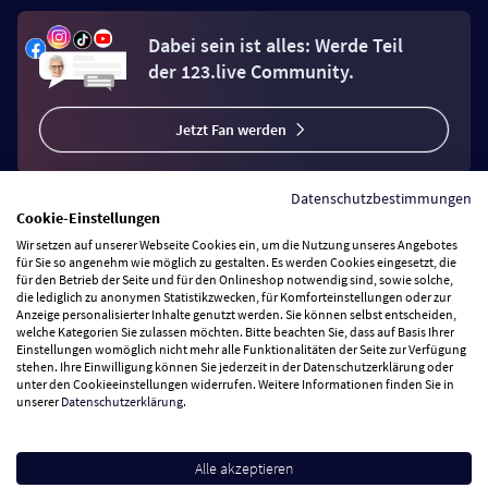
Dabei sein ist alles: Werde Teil
der 123.live Community.
Jetzt Fan werden
Datenschutzbestimmungen
Cookie-Einstellungen
Wir setzen auf unserer Webseite Cookies ein, um die Nutzung unseres Angebotes
Vertrag widerrufen
für Sie so angenehm wie möglich zu gestalten. Es werden Cookies eingesetzt, die
für den Betrieb der Seite und für den Onlineshop notwendig sind, sowie solche,
die lediglich zu anonymen Statistikzwecken, für Komforteinstellungen oder zur
Anzeige personalisierter Inhalte genutzt werden. Sie können selbst entscheiden,
Zahlungsarten
welche Kategorien Sie zulassen möchten. Bitte beachten Sie, dass auf Basis Ihrer
Einstellungen womöglich nicht mehr alle Funktionalitäten der Seite zur Verfügung
stehen. Ihre Einwilligung können Sie jederzeit in der Datenschutzerklärung oder
Wir versenden mit
unter den Cookieeinstellungen widerrufen. Weitere Informationen finden Sie in
unserer
Datenschutzerklärung
.
Service Hotline
Alle akzeptieren
Besuchen Sie uns