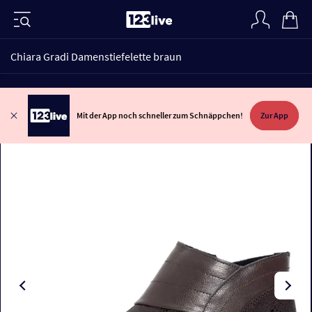
Chiara Gradi Damenstiefelette braun
Mit der App noch schneller zum Schnäppchen!
Zur App