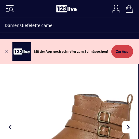
Damenstiefelette camel
Mit der App noch schneller zum Schnäppchen!
Zur App