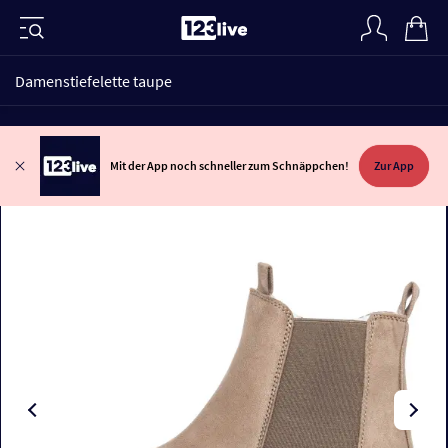
Damenstiefelette taupe
Mit der App noch schneller zum Schnäppchen!
Zur App