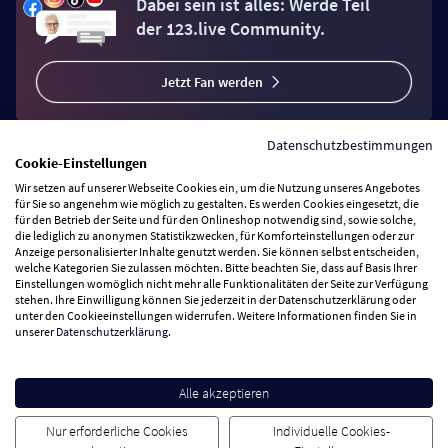
Dabei sein ist alles: Werde Teil
der 123.live Community.
Jetzt Fan werden
Datenschutzbestimmungen
Cookie-Einstellungen
Wir setzen auf unserer Webseite Cookies ein, um die Nutzung unseres Angebotes
Vertrag widerrufen
für Sie so angenehm wie möglich zu gestalten. Es werden Cookies eingesetzt, die
für den Betrieb der Seite und für den Onlineshop notwendig sind, sowie solche,
die lediglich zu anonymen Statistikzwecken, für Komforteinstellungen oder zur
Anzeige personalisierter Inhalte genutzt werden. Sie können selbst entscheiden,
Zahlungsarten
welche Kategorien Sie zulassen möchten. Bitte beachten Sie, dass auf Basis Ihrer
Einstellungen womöglich nicht mehr alle Funktionalitäten der Seite zur Verfügung
stehen. Ihre Einwilligung können Sie jederzeit in der Datenschutzerklärung oder
Wir versenden mit
unter den Cookieeinstellungen widerrufen. Weitere Informationen finden Sie in
unserer
Datenschutzerklärung
.
Service Hotline
Alle akzeptieren
Besuchen Sie uns
Nur erforderliche Cookies
Individuelle Cookies-