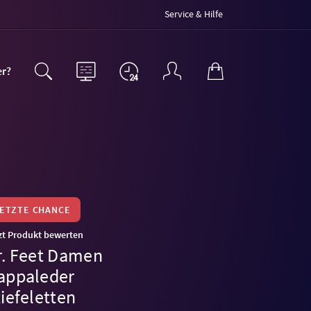
Service & Hilfe
er?
LETZTE CHANCE
zt Produkt bewerten
r. Feet Damen
appaleder
iefeletten