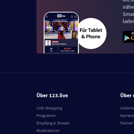
näher
Smar
lade
Über 123.live
Über 
LIVE-Shopping
Untern
Programm
Karrier
Empfang & Stream
Partner
Moderatoren