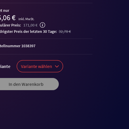
zt nur
,06 €
inkl. MwSt.
ulärer Preis:
171,00 €
edrigster Preis der letzten 30 Tage:
32,78 €
tellnummer 1038397
iante
Variante wählen
In den Warenkorb