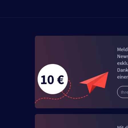
Meld
News
exkl
Dank
eine
Mit d