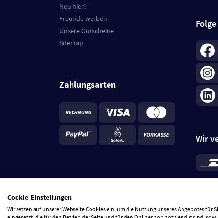
Neu hier?
Freunde werben
Folge
Unsere Gutscheine
Sitemap
Zahlungsarten
Wir v
*
Standa
je Beste
Cookie-Einstellungen
5 Tage
Wir setzen auf unserer Webseite Cookies ein, um die Nutzung unseres Angebotes für 
eingesetzt, die für den Betrieb der Seite und für den Onlineshop notwendig sind, sowi