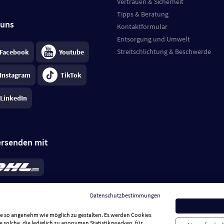
Vertrauen & Sicherheit
Tipps & Beratung
 uns
Kontaktformular
Entsorgung und Umwelt
Streitschlichtung & Beschwerde
Facebook
Youtube
Instagram
TikTok
LinkedIn
ersenden mit
rd 6,95 €
; bei Kühlware zzgl. 0,99 €
llung, insgesamt 7,94 €. Lieferzeit
3-
Datenschutzbestimmungen
.
Preise inkl. MwSt.
Sie so angenehm wie möglich zu gestalten. Es werden Cookies
e solche, die lediglich zu anonymen Statistikzwecken, für