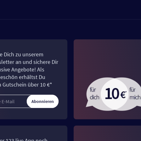
e Dich zu unserem
letter an und sichere Dir
usive Angebote! Als
eschön erhältst Du
n Gutschein über 10 €*
Abonnieren
er 123.live App noch