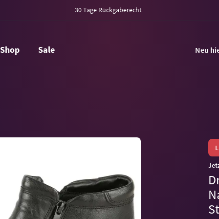
30 Tage Rückgaberecht
Shop
Sale
Neu hi
Jet
D
N
St