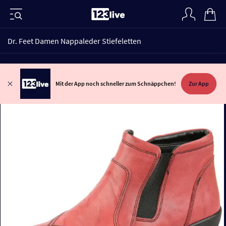
Dr. Feet Damen Nappaleder Stiefeletten
Mit der App noch schneller zum Schnäppchen!
Zur App