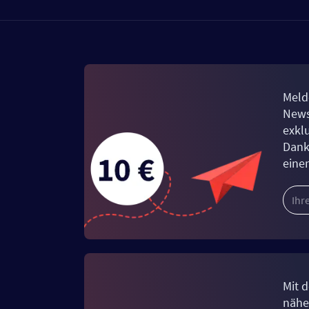
Meld
News
exkl
Dank
eine
Mit d
näher