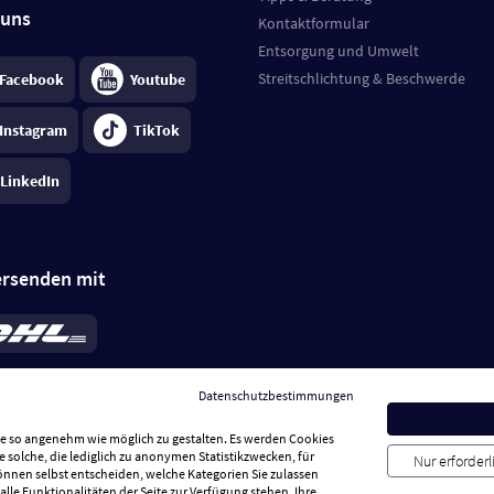
 uns
Kontaktformular
Entsorgung und Umwelt
Streitschlichtung & Beschwerde
Facebook
Youtube
Instagram
TikTok
LinkedIn
ersenden mit
rd 6,95 €
; bei Kühlware zzgl. 0,99 €
llung, insgesamt 7,94 €. Lieferzeit
3-
Datenschutzbestimmungen
.
Preise inkl. MwSt.
Sie so angenehm wie möglich zu gestalten. Es werden Cookies
e solche, die lediglich zu anonymen Statistikzwecken, für
Nur erforder
können selbst entscheiden, welche Kategorien Sie zulassen
alle Funktionalitäten der Seite zur Verfügung stehen. Ihre