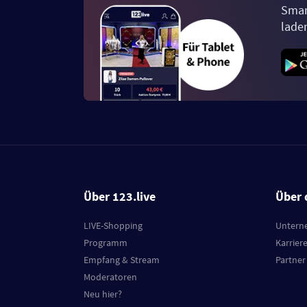
Smar
lade
Über 123.live
Über 
LIVE-Shopping
Untern
Programm
Karrier
Empfang & Stream
Partner
Moderatoren
Neu hier?