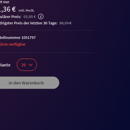
zt nur
,36 €
inkl. MwSt.
ulärer Preis:
69,00 €
edrigster Preis der letzten 30 Tage:
10,33 €
tellnummer 1051797
Kürze verfügbar
iante
39
In den Warenkorb