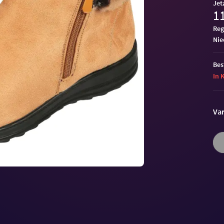
Jet
11
Reg
ni
Bes
In 
Var