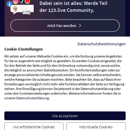
Dabei sein ist alles: Werde Teil
der 123.live Community.
Jetzt Fan werden
Datenschutzbestimmungen
Cookie-Einstellungen
Wir setzen auf unserer Webseite Cookies ein, um die Nutzung unseres Angebotes
Vertrag widerrufen
für Sie so angenehm wie möglich zu gestalten. Es werden Cookies eingesetzt, die
für den Betrieb der Seite und für den Onlineshop notwendig sind, sowie solche,
die lediglich zu anonymen Statistikzwecken, für Komforteinstellungen oder zur
Anzeige personalisierter Inhalte genutzt werden. Sie können selbst entscheiden,
Zahlungsarten
welche Kategorien Sie zulassen möchten. Bitte beachten Sie, dass auf Basis Ihrer
Einstellungen womöglich nicht mehr alle Funktionalitäten der Seite zur Verfügung
stehen. Ihre Einwilligung können Sie jederzeit in der Datenschutzerklärung oder
Wir versenden mit
unter den Cookieeinstellungen widerrufen. Weitere Informationen finden Sie in
unserer
Datenschutzerklärung
.
Service Hotline
Alle akzeptieren
Besuchen Sie uns
Nur erforderliche Cookies
Individuelle Cookies-