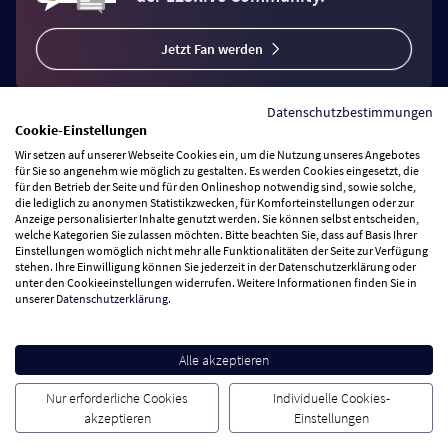
Jetzt Fan werden
Datenschutzbestimmungen
Cookie-Einstellungen
Wir setzen auf unserer Webseite Cookies ein, um die Nutzung unseres Angebotes
Vertrag widerrufen
für Sie so angenehm wie möglich zu gestalten. Es werden Cookies eingesetzt, die
für den Betrieb der Seite und für den Onlineshop notwendig sind, sowie solche,
die lediglich zu anonymen Statistikzwecken, für Komforteinstellungen oder zur
Anzeige personalisierter Inhalte genutzt werden. Sie können selbst entscheiden,
Zahlungsarten
welche Kategorien Sie zulassen möchten. Bitte beachten Sie, dass auf Basis Ihrer
Einstellungen womöglich nicht mehr alle Funktionalitäten der Seite zur Verfügung
stehen. Ihre Einwilligung können Sie jederzeit in der Datenschutzerklärung oder
Wir versenden mit
unter den Cookieeinstellungen widerrufen. Weitere Informationen finden Sie in
unserer
Datenschutzerklärung
.
Service Hotline
Alle akzeptieren
Besuchen Sie uns
Nur erforderliche Cookies
Individuelle Cookies-
akzeptieren
Einstellungen
Cookie Einstellungen
AGB
Datenschutz
Impressum