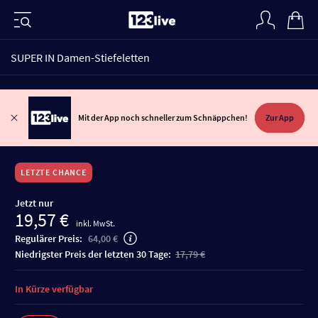
SUPER IN Damen-Stiefeletten
Mit der App noch schneller zum Schnäppchen!
Zur App
LETZTE CHANCE
Jetzt nur
19,57 €
inkl. MwSt.
Regulärer Preis:
64,00 €
niedrigster Preis der letzten 30 Tage:
17,79 €
In Kürze verfügbar