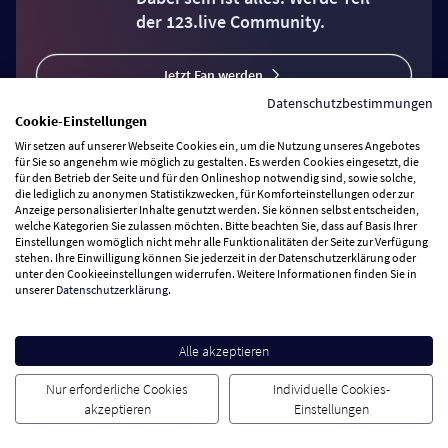
der 123.live Community.
Jetzt Fan werden
Datenschutzbestimmungen
Cookie-Einstellungen
Wir setzen auf unserer Webseite Cookies ein, um die Nutzung unseres Angebotes
für Sie so angenehm wie möglich zu gestalten. Es werden Cookies eingesetzt, die
für den Betrieb der Seite und für den Onlineshop notwendig sind, sowie solche,
die lediglich zu anonymen Statistikzwecken, für Komforteinstellungen oder zur
Vertrag widerrufen
Anzeige personalisierter Inhalte genutzt werden. Sie können selbst entscheiden,
welche Kategorien Sie zulassen möchten. Bitte beachten Sie, dass auf Basis Ihrer
Einstellungen womöglich nicht mehr alle Funktionalitäten der Seite zur Verfügung
Zahlungsarten
stehen. Ihre Einwilligung können Sie jederzeit in der Datenschutzerklärung oder
unter den Cookieeinstellungen widerrufen. Weitere Informationen finden Sie in
unserer
Datenschutzerklärung
.
Wir versenden mit
Service Hotline
Alle akzeptieren
Nur erforderliche Cookies
Individuelle Cookies-
Besuchen Sie uns
akzeptieren
Einstellungen