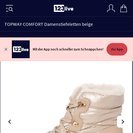
TOPWAY COMFORT Damenstiefeletten beige
Mit der App noch schneller zum Schnäppchen!
Zur App