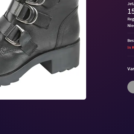
Jet
15
Reg
ni
Bes
In 
Var