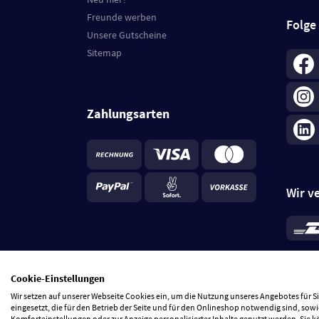
Freunde werben
Folge
Unsere Gutscheine
Sitemap
Zahlungsarten
Wir v
*
Standa
je Beste
Cookie-Einstellungen
5 Tage
Wir setzen auf unserer Webseite Cookies ein, um die Nutzung unseres Angebotes für 
eingesetzt, die für den Betrieb der Seite und für den Onlineshop notwendig sind, sowi
Komforteinstellungen oder zur Anzeige personalisierter Inhalte genutzt werden. Sie 