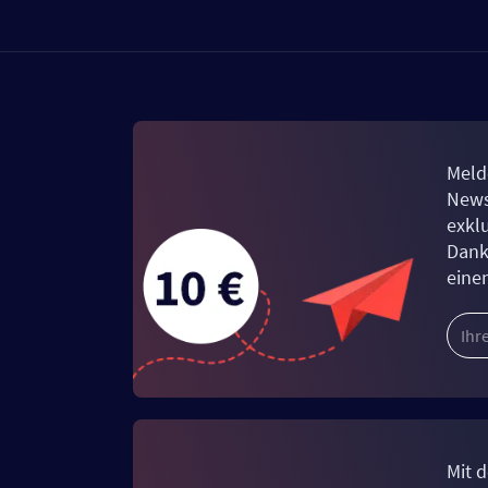
Meld
News
exkl
Dank
eine
Mit d