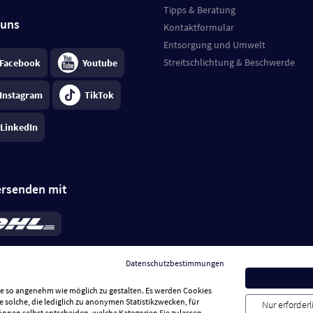
Tipps & Beratung
 uns
Kontaktformular
Entsorgung und Umwelt
Streitschlichtung & Beschwerde
Facebook
Youtube
Instagram
TikTok
LinkedIn
ersenden mit
rd 6,95 €
; bei Kühlware zzgl. 0,99 €
llung, insgesamt 7,94 €. Lieferzeit
3-
Datenschutzbestimmungen
.
Preise inkl. MwSt.
Sie so angenehm wie möglich zu gestalten. Es werden Cookies
e solche, die lediglich zu anonymen Statistikzwecken, für
Nur erforder
können selbst entscheiden, welche Kategorien Sie zulassen