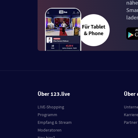
näher
Smar
lade
Über 123.live
Über 
LIVE-Shopping
Untern
Programm
Karrier
Empfang & Stream
Partner
Moderatoren
Neu hier?