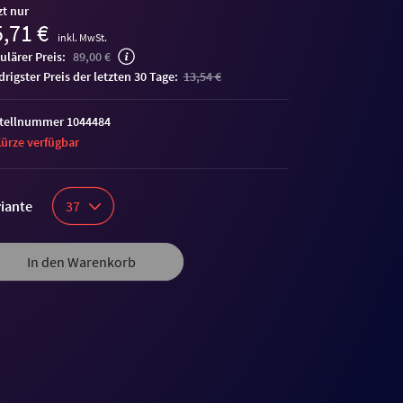
zt nur
,71 €
inkl. MwSt.
ulärer Preis:
89,00 €
edrigster Preis der letzten 30 Tage:
13,54 €
tellnummer 1044484
Kürze verfügbar
iante
37
In den Warenkorb