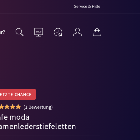
Service & Hilfe
er?
LETZTE CHANCE
(
1 Bewertung
)
afe moda
amenlederstiefeletten