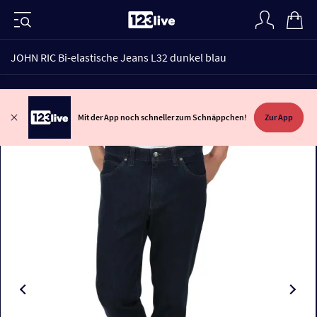
JOHN RIC Bi-elastische Jeans L32 dunkel blau
Mit der App noch schneller zum Schnäppchen!
Zur App