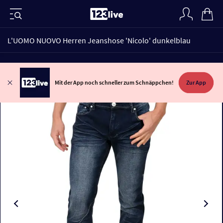
L'UOMO NUOVO Herren Jeanshose 'Nicolo' dunkelblau
Mit der App noch schneller zum Schnäppchen!
Zur App