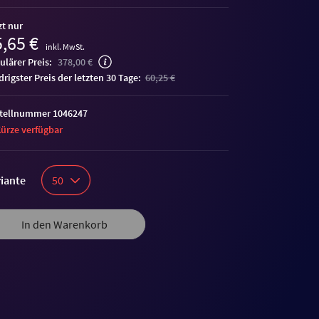
zt nur
,65 €
inkl. MwSt.
ulärer Preis:
378,00 €
edrigster Preis der letzten 30 Tage:
60,25 €
tellnummer 1046247
Kürze verfügbar
iante
50
In den Warenkorb