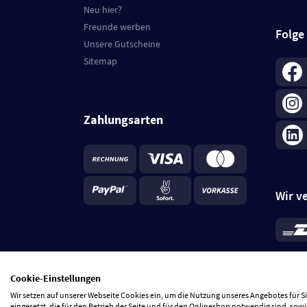
Neu hier?
Freunde werben
Folge
Unsere Gutscheine
Sitemap
Zahlungsarten
Wir v
*
Standa
je Beste
Cookie-Einstellungen
5 Tage
Wir setzen auf unserer Webseite Cookies ein, um die Nutzung unseres Angebotes für 
eingesetzt, die für den Betrieb der Seite und für den Onlineshop notwendig sind, sowi