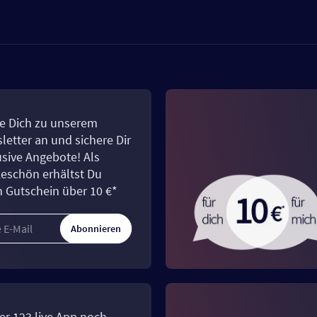
e Dich zu unserem
letter an und sichere Dir
usive Angebote! Als
eschön erhältst Du
n Gutschein über 10 €*
Abonnieren
er 123.live App noch