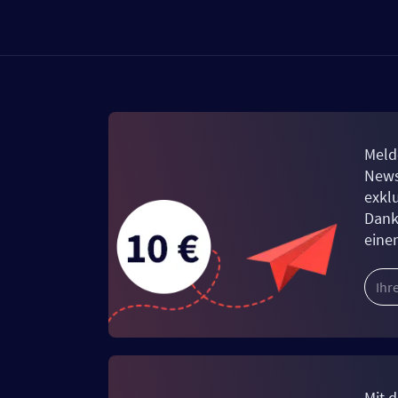
Meld
News
exkl
Dank
eine
Mit d