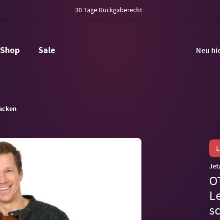
30 Tage Rückgaberecht
Shop
Sale
Neu hi
acken
Jet
O
L
s