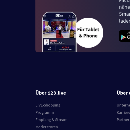
näher
Smar
lade
Über 123.live
Über 
LIVE-Shopping
Untern
Programm
Karrier
Empfang & Stream
Partner
Moderatoren