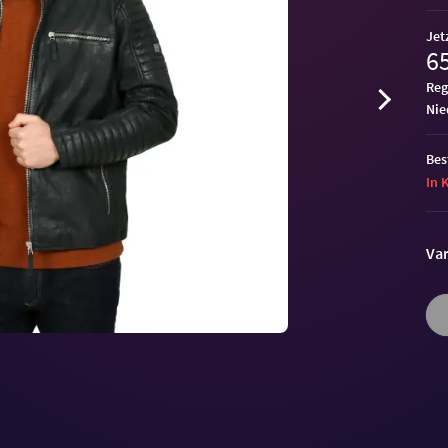
Jet
65
Reg
ni
Bes
In 
Var