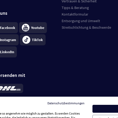
Vertrauen & Sicherheit
Tipps & Beratung
 uns
Kontaktformular
Entsorgung und Umwelt
Streitschlichtung & Beschwerde
Facebook
Youtube
Instagram
TikTok
LinkedIn
ersenden mit
rd 6,95 €
; bei Kühlware zzgl. 0,99 €
llung, insgesamt 7,94 €. Lieferzeit
3-
Datenschutzbestimmungen
.
Preise inkl. MwSt.
Sie so angenehm wie möglich zu gestalten. Es werden Cookies
e solche, die lediglich zu anonymen Statistikzwecken, für