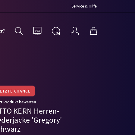
Service & Hilfe
er?
LETZTE CHANCE
zt Produkt bewerten
TTO KERN Herren-
ederjacke 'Gregory'
chwarz