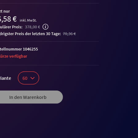
zt nur
,58 €
inkl. MwSt.
ulärer Preis:
378,00 €
edrigster Preis der letzten 30 Tage:
70,36 €
tellnummer 1046255
Kürze verfügbar
iante
60
In den Warenkorb