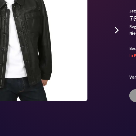
Jet
76
Reg
ni
Bes
In 
Var