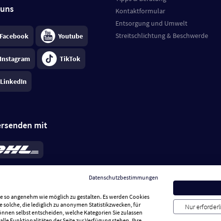
 uns
Kontaktformular
Entsorgung und Umwelt
Streitschlichtung & Beschwerde
Facebook
Youtube
Instagram
TikTok
LinkedIn
ersenden mit
rd 6,95 €
; bei Kühlware zzgl. 0,99 €
llung, insgesamt 7,94 €. Lieferzeit
3-
Datenschutzbestimmungen
.
Preise inkl. MwSt.
Sie so angenehm wie möglich zu gestalten. Es werden Cookies
e solche, die lediglich zu anonymen Statistikzwecken, für
Nur erforder
können selbst entscheiden, welche Kategorien Sie zulassen
alle Funktionalitäten der Seite zur Verfügung stehen. Ihre