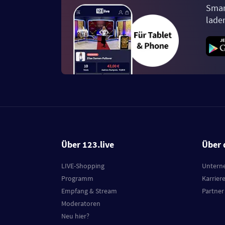
Smar
lade
Über 123.live
Über 
LIVE-Shopping
Untern
Programm
Karrier
Empfang & Stream
Partner
Moderatoren
Neu hier?