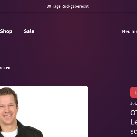
30 Tage Rückgaberecht
Shop
Sale
Neu hi
acken
Jet
O
Le
s