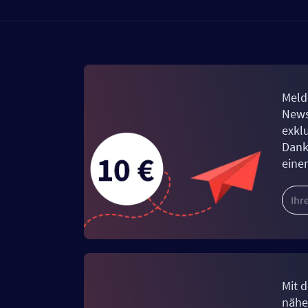
Meld
News
exkl
Dank
eine
Mit d
näher