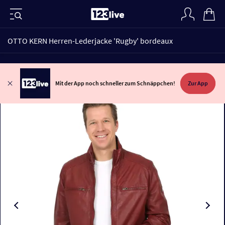
OTTO KERN Herren-Lederjacke 'Rugby' bordeaux
Mit der App noch schneller zum Schnäppchen!
Zur App