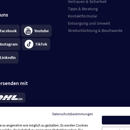
Vertrauen & Sicherheit
Tipps & Beratung
 uns
Kontaktformular
Entsorgung und Umwelt
Streitschlichtung & Beschwerde
Facebook
Youtube
Instagram
TikTok
LinkedIn
ersenden mit
rd 6,95 €
; bei Kühlware zzgl. 0,99 €
llung, insgesamt 7,94 €. Lieferzeit
3-
Datenschutzbestimmungen
.
Preise inkl. MwSt.
Sie so angenehm wie möglich zu gestalten. Es werden Cookies
e solche, die lediglich zu anonymen Statistikzwecken, für