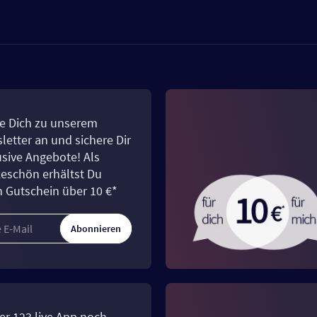
e Dich zu unserem
letter an und sichere Dir
usive Angebote! Als
eschön erhältst Du
n Gutschein über 10 €*
Abonnieren
er 123.live App noch