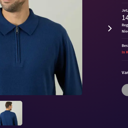
Jet
14
Reg
ni
Bes
In 
Var