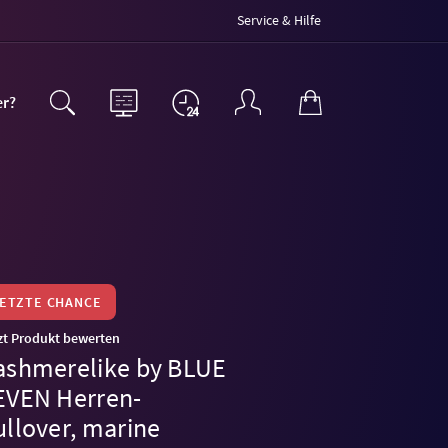
Service & Hilfe
er?
LETZTE CHANCE
zt Produkt bewerten
ashmerelike by BLUE
EVEN Herren-
ullover, marine