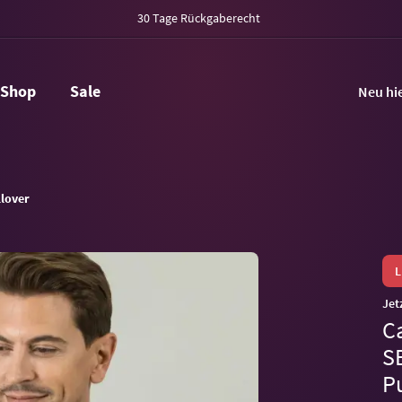
30 Tage Rückgaberecht
Shop
Sale
Neu hi
llover
Jet
C
S
P