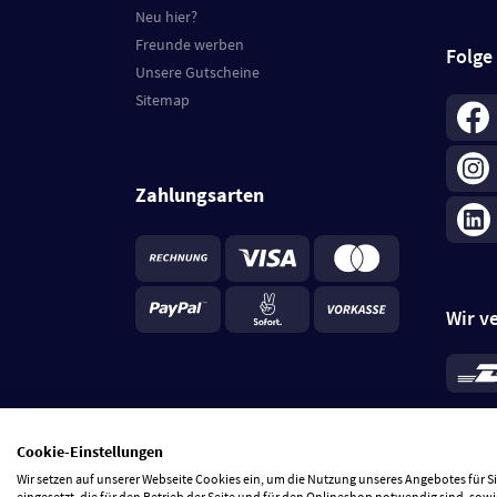
Neu hier?
Freunde werben
Folge
Unsere Gutscheine
Sitemap
Zahlungsarten
Wir v
*
Standa
je Beste
Cookie-Einstellungen
5 Tage
Wir setzen auf unserer Webseite Cookies ein, um die Nutzung unseres Angebotes für 
eingesetzt, die für den Betrieb der Seite und für den Onlineshop notwendig sind, sowi