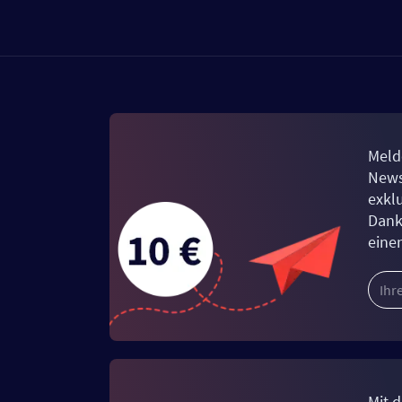
Meld
News
exkl
Dank
eine
Mit d