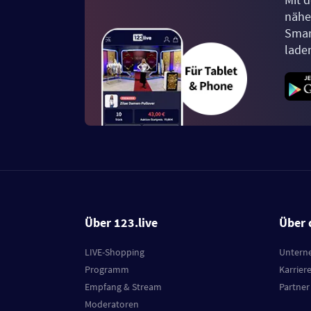
näher
Smar
lade
Über 123.live
Über 
LIVE-Shopping
Untern
Programm
Karrier
Empfang & Stream
Partner
Moderatoren