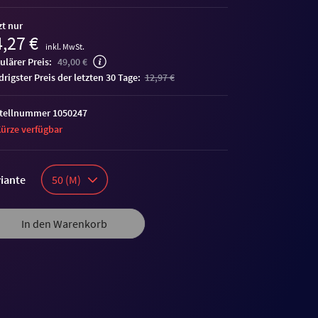
zt nur
,27 €
inkl. MwSt.
ulärer Preis:
49,00 €
edrigster Preis der letzten 30 Tage:
12,97 €
tellnummer 1050247
Kürze verfügbar
iante
50 (M)
In den Warenkorb