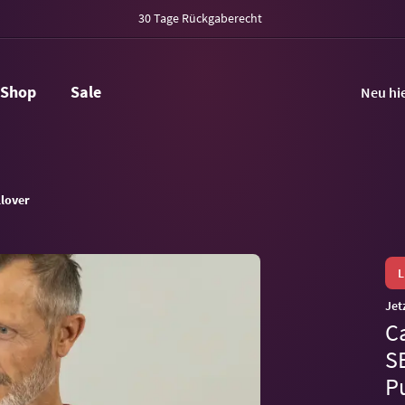
30 Tage Rückgaberecht
Shop
Sale
Neu hi
llover
Jet
C
S
Pu