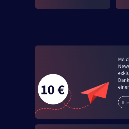
Meld
News
exkl
Dank
eine