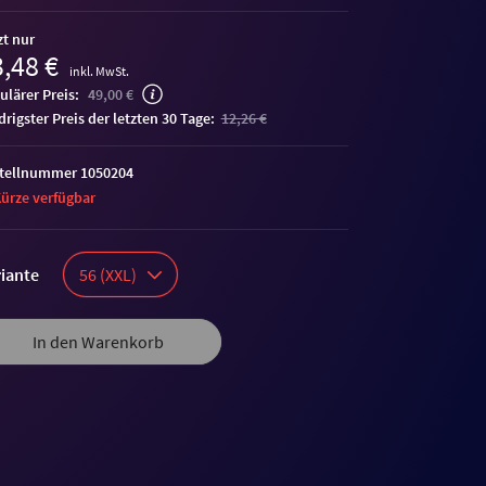
zt nur
,48 €
inkl. MwSt.
ulärer Preis:
49,00 €
edrigster Preis der letzten 30 Tage:
12,26 €
tellnummer 1050204
Kürze verfügbar
iante
56 (XXL)
In den Warenkorb