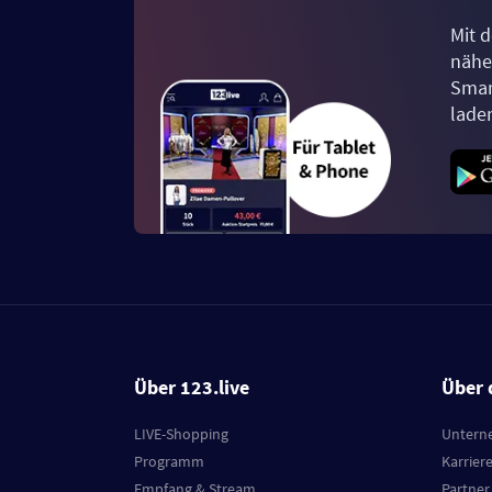
Mit d
näher
Smar
lade
Über 123.live
Über 
LIVE-Shopping
Untern
Programm
Karrier
Empfang & Stream
Partner