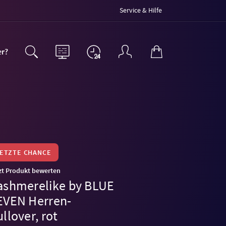
Service & Hilfe
er?
LETZTE CHANCE
zt Produkt bewerten
ashmerelike by BLUE
EVEN Herren-
llover, rot