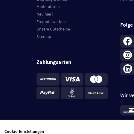
Moderatoren
Neu hier?
Freunde werben
Folge
Unsere Gutscheine
Sitemap
Zahlungsarten
Wir v
*
Standa
je Beste
Cookie-Einstellungen
5 Tage