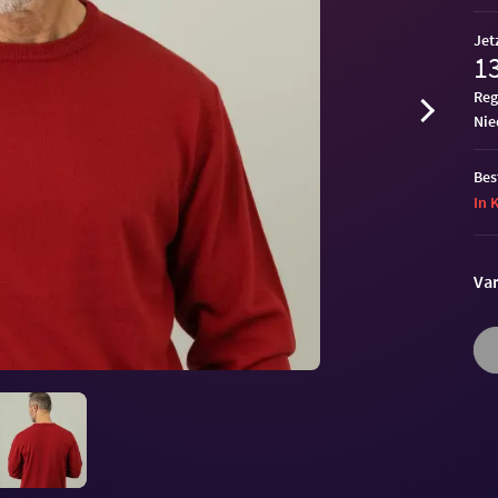
Jet
13
Reg
ni
Bes
In 
Var