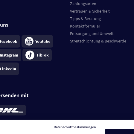
Zahlungsarten
Vertrauen & Sicherheit
Tipps & Beratung
 uns
Kontaktformular
Entsorgung und Umwelt
Streitschlichtung & Beschwerde
Facebook
Youtube
Instagram
TikTok
LinkedIn
ersenden mit
rd 6,95 €
; bei Kühlware zzgl. 0,99 €
llung, insgesamt 7,94 €. Lieferzeit
3-
Datenschutzbestimmungen
.
Preise inkl. MwSt.