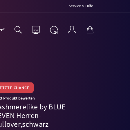
Service & Hilfe
er?
LETZTE CHANCE
zt Produkt bewerten
ashmerelike by BLUE
EVEN Herren-
ullover,schwarz