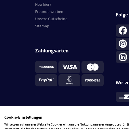
Neu hier?
Freunde werben
Folge
Unsere Gutscheine
Sitemap
Zahlungsarten
Wir v
*
Standa
je Beste
Cookie-Einstellungen
5 Tage
Wir setzen auf unserer Webseite Cookies ein, um die Nutzung unseres Angebotes für 
eingesetzt, die für den Betrieb der Seite und für den Onlineshop notwendig sind, sowi