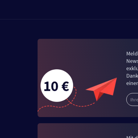
Meld
News
exkl
Dank
eine
Mit d