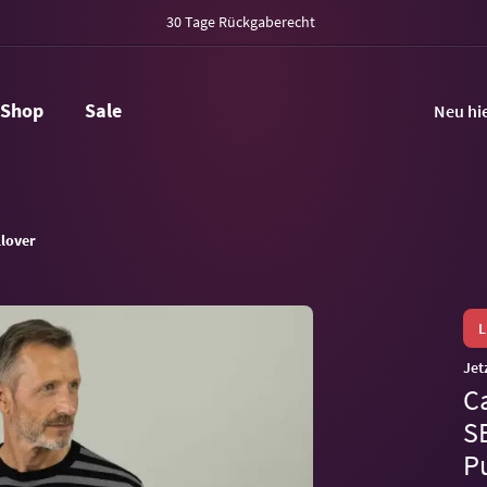
30 Tage Rückgaberecht
Shop
Sale
Neu hi
llover
Jet
C
S
P