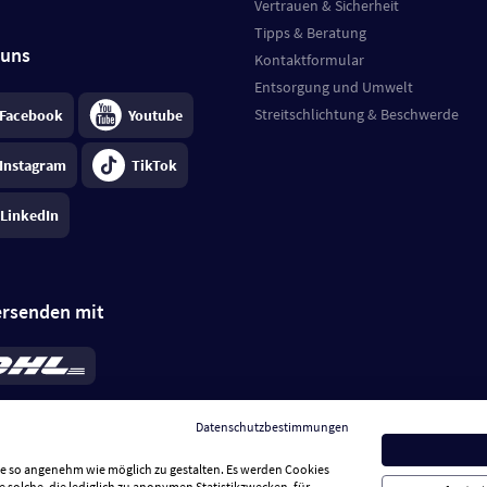
Vertrauen & Sicherheit
Tipps & Beratung
 uns
Kontaktformular
Entsorgung und Umwelt
Streitschlichtung & Beschwerde
Facebook
Youtube
Instagram
TikTok
LinkedIn
ersenden mit
rd 6,95 €
; bei Kühlware zzgl. 0,99 €
llung, insgesamt 7,94 €. Lieferzeit
3-
Datenschutzbestimmungen
.
Preise inkl. MwSt.
Sie so angenehm wie möglich zu gestalten. Es werden Cookies
e solche, die lediglich zu anonymen Statistikzwecken, für