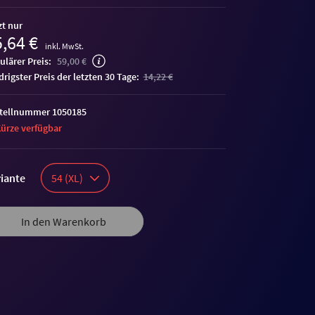
zt nur
,64 €
inkl. MwSt.
ulärer Preis:
59,00 €
edrigster Preis der letzten 30 Tage:
14,22 €
tellnummer 1050185
Kürze verfügbar
iante
54 (XL)
In den Warenkorb