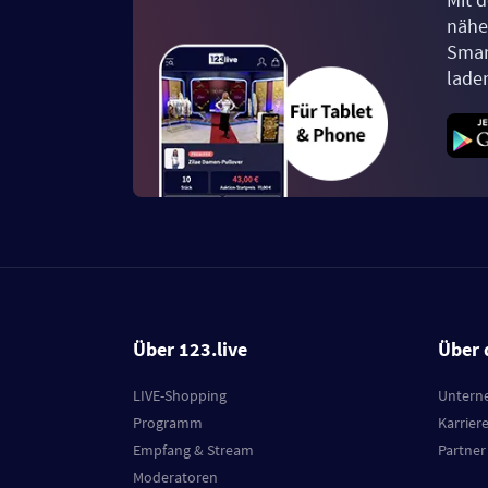
näher
Smar
lade
Über 123.live
Über 
LIVE-Shopping
Untern
Programm
Karrier
Empfang & Stream
Partner
Moderatoren