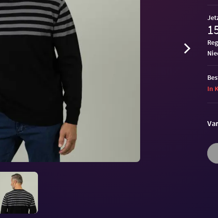
Jet
15
Reg
ni
Bes
In 
Var