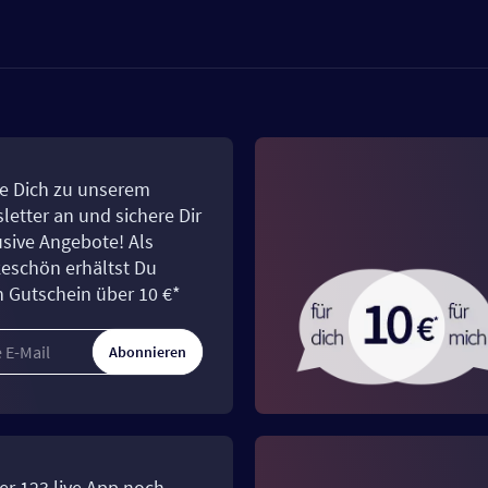
e Dich zu unserem
letter an und sichere Dir
usive Angebote! Als
eschön erhältst Du
n Gutschein über 10 €*
Abonnieren
er 123.live App noch