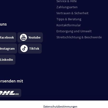
Service & Hilfe
Zahlungsarten
Vertrauen & Sicherheit
Tipps & Beratung
 uns
Kontaktformular
Entsorgung und Umwelt
Streitschlichtung & Beschwerde
Facebook
Youtube
Instagram
TikTok
LinkedIn
ersenden mit
rd 6,95 €
; bei Kühlware zzgl. 0,99 €
llung, insgesamt 7,94 €. Lieferzeit
3-
Datenschutzbestimmungen