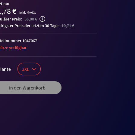
zt nur
,78 €
inkl. MwSt.
ulärer Preis:
56,00 €
edrigster Preis der letzten 30 Tage:
10,71 €
tellnummer 1047067
Kürze verfügbar
iante
3XL
In den Warenkorb