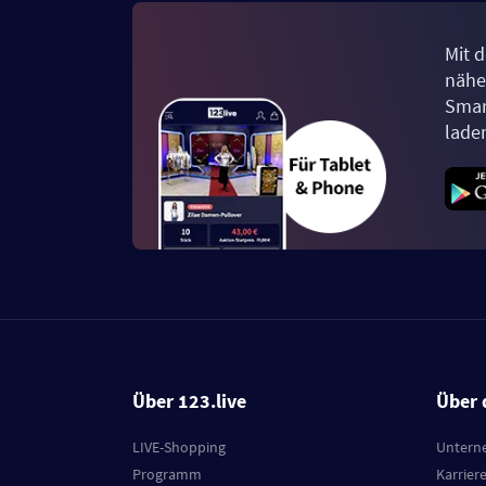
Mit d
näher
Smar
lade
Über 123.live
Über 
LIVE-Shopping
Untern
Programm
Karrier