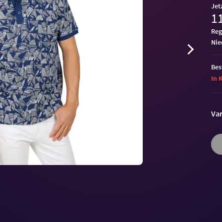
Jet
11
Reg
ni
Bes
In 
Var