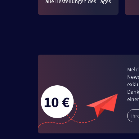
alle Bestellungen des Tages
Meld
News
exkl
Dank
eine