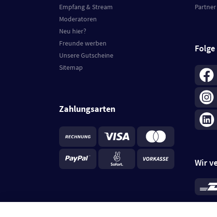
Empfang & Stream
Partner
Moderatoren
Neu hier?
Freunde werben
Folge
Unsere Gutscheine
Sitemap
Zahlungsarten
Wir v
*
Standa
je Beste