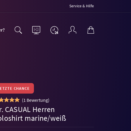
Service & Hilfe
er?
LETZTE CHANCE
(
1 Bewertung
)
r. CASUAL Herren
oloshirt marine/weiß