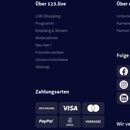
Über 123.live
Über 
LIVE-Shopping
Untern
Programm
Karrier
Empfang & Stream
Partner
Moderatoren
Neu hier?
Freunde werben
Folge
Unsere Gutscheine
Sitemap
Zahlungsarten
Wir v