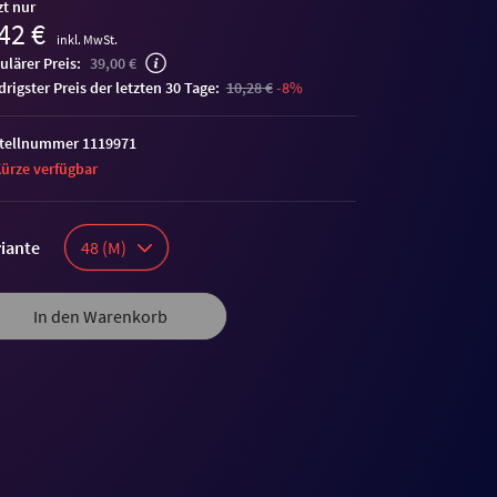
zt nur
42 €
inkl. MwSt.
ulärer Preis:
39,00 €
edrigster Preis der letzten 30 Tage:
10,28 €
-8%
tellnummer 1119971
Kürze verfügbar
iante
48 (M)
me
In den Warenkorb