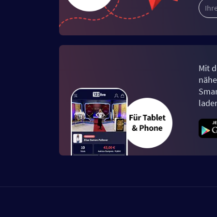
Mit d
näher
Smar
lade