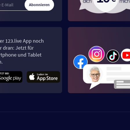
Abonnieren
er 123.live App noch
 dran: Jetzt für
tphone und Tablet
n.