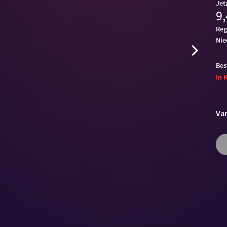
Jet
9,
Reg
ni
Bes
In 
Var
Volu
90%